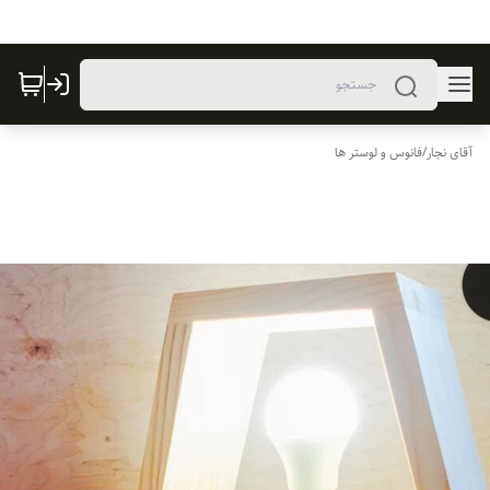
آقای نجار
/
فانوس و لوستر ها