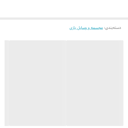
شاید در جریان نباشید اما پلاستیک حاوی ماده ای به نام بیسفنول آ (BPA)
است
پس انتخاب یک اسباب بازی چوبی خوب را به هیچ وجه فراموش نکنید. ما
یکی از بهترین تولیدکنندگان اسباب بازی چوبی را با بهترین بها همراه خود
دسته‌بندی
:
مجسمه و وسایل بازی
داریم.