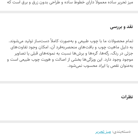
میز تحریر ساده معمولاً دارای خطوط ساده و طراحی بدون زرق و برق است که
به راحتی با سایر مبلمان هماهنگ می‌شود.
نقد و بررسی
وجود چوب طبیعی در محیط منزل و کار همیشه موجب آرامش و دافع انرژی
تمام محصولات ما با چوب طبیعی و به‌صورت کاملاً دست‌ساز تولید می‌شوند.
های منفی بوده است چقدر خوبه که هنگام مطالعه و کار میز تحریر چوبی از
به دلیل ماهیت چوب و بافت‌های منحصر‌به‌فرد آن، امکان وجود تفاوت‌های
چوب طبیعی و طرح مدرن و مینیمال جذاب داشته باشیم. اگر در طول روز تایم
جزئی در رنگ، رگه‌ها، گره‌ها و برش‌ها نسبت به نمونه‌های قبلی یا تصاویر
موجود وجود دارد. این ویژگی‌ها بخشی از اصالت و هویت چوب طبیعی است و
کمی از میز تحریر استفاده میکنید این میز میتونه اون زمان رو بسیار لذت
به‌عنوان نقص یا ایراد محسوب نمی‌شود.
بخش تر کند . از جنس چوب طبیعی می باشد و مناسب برای لپ تاپ و مطاله
می باشد.
لطفاً پیش از ثبت سفارش، تصاویر کارگاهی هر محصول را بررسی کنید. ثبت
نظرات
سفارش به‌منزله‌ی پذیرش این موارد و آگاهی از ویژگی‌های طبیعی چوب هست
مجموعه تولیدی آقای‌نجار تولید کننده محصولات چوبی همواره در تلاش است
محصولاتی با طراحی نوین و با کیفیت بالا را ارایه دهد. . مدل بی رنگ این
محصول فاقد هر گونه رنگ و جلایی می باشد و مناسب برای افرادی که می
خواهند رنگ دلخواه خود را اجرا کنند و یا از رنگ چوب خام استفاده کنند
دسته‌بندی
:
میز تحریر