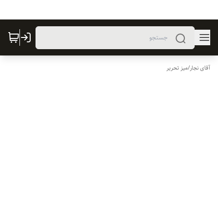
آقای نجار
/
میز تحریر