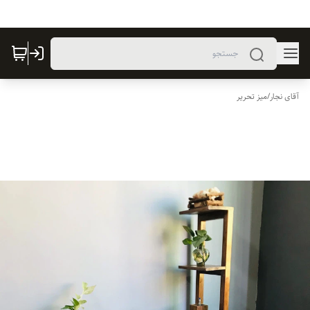
آقای نجار
/
میز تحریر