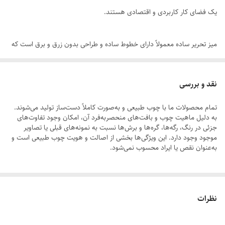
یک فضای کار کاربردی و اقتصادی هستند.
میز تحریر ساده معمولاً دارای خطوط ساده و طراحی بدون زرق و برق است که
به راحتی با سایر مبلمان هماهنگ می‌شود.
نقد و بررسی
وجود چوب طبیعی در محیط منزل و کار همیشه موجب آرامش و دافع انرژی
تمام محصولات ما با چوب طبیعی و به‌صورت کاملاً دست‌ساز تولید می‌شوند.
های منفی بوده است چقدر خوبه که هنگام مطالعه و کار میز تحریر چوبی از
به دلیل ماهیت چوب و بافت‌های منحصر‌به‌فرد آن، امکان وجود تفاوت‌های
چوب طبیعی و طرح مدرن و مینیمال جذاب داشته باشیم. اگر در طول روز تایم
جزئی در رنگ، رگه‌ها، گره‌ها و برش‌ها نسبت به نمونه‌های قبلی یا تصاویر
موجود وجود دارد. این ویژگی‌ها بخشی از اصالت و هویت چوب طبیعی است و
کمی از میز تحریر استفاده میکنید این میز میتونه اون زمان رو بسیار لذت
به‌عنوان نقص یا ایراد محسوب نمی‌شود.
بخش تر کند .از جنس چوب های طبیعی می باشد و مناسب برای لپ تاپ و
مطاله می باشد.
لطفاً پیش از ثبت سفارش، تصاویر کارگاهی هر محصول را بررسی کنید. ثبت
نظرات
سفارش به‌منزله‌ی پذیرش این موارد و آگاهی از ویژگی‌های طبیعی چوب هست
مجموعه تولیدی آقای‌نجار تولید کننده محصولات چوبی همواره در تلاش است
محصولاتی با طراحی نوین و با کیفیت بالا را ارایه دهد. .استفاده از چوب طبیعی