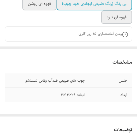
بی رنگ (رنگ طبیعی ایجادی خود چوب)
قهوه ای روشن
قهوه ای تیره
زمان آماده‌سازی
15
روز کاری
مشخصات
جنس
چوب‌ های طبیعی ضدآب وقابل شستشو
ابعاد
ابعاد: ۲۹×۱۳×۴
توضیحات