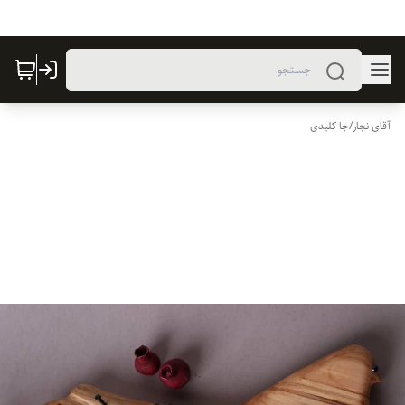
آقای نجار
/
جا کلیدی