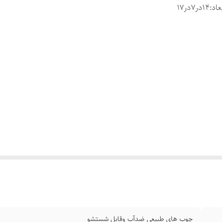
عاد
:
۱۴در۷در۱۷
چوب‌ های طبیعی ضدآب وقابل شستشو