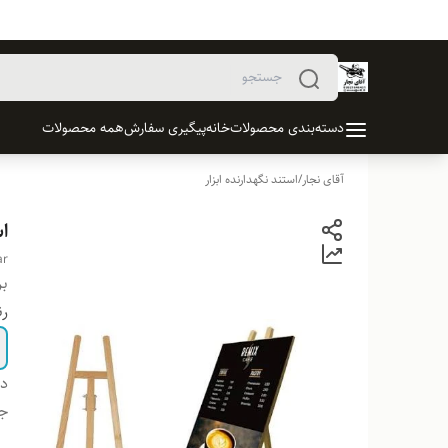
دسته‌بندی محصولات
خانه
پیگیری سفارش
همه محصولات
آقای نجار
/
استند نگهدارنده ابزار
اس
ar
بر
ر
دس
ج