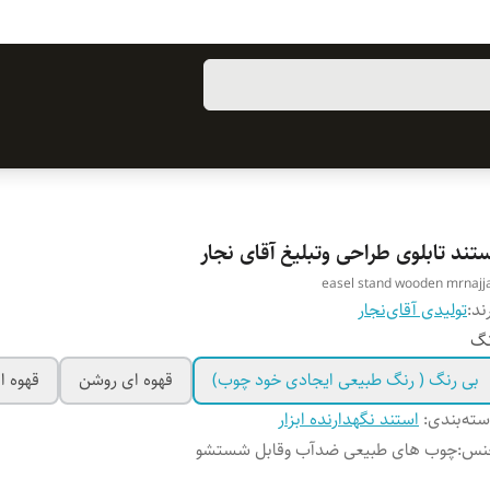
تند تابلوی طراحی وتبلیغ آقای نجار
easel stand wooden mrnajj
ند:
تولیدی آقای‌نجار
نگ
بی رنگ ( رنگ طبیعی ایجادی خود چوب)
قهوه ای روشن
قهوه ا
ته‌بندی
:
استند نگهدارنده ابزار
نس
:
چوب‌ های طبیعی ضدآب وقابل شستشو