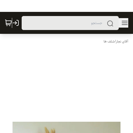
آقای نجار
/
شلف ها