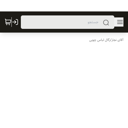
آقای نجار
/
رگال لباس چوبی