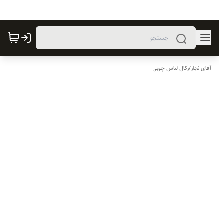
آقای نجار
/
رگال لباس چوبی