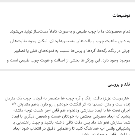
توضیحات
تمام محصولات ما با چوب طبیعی و به‌صورت کاملاً دست‌ساز تولید می‌شوند.
به دلیل ماهیت چوب و بافت‌های منحصر‌به‌فرد آن، امکان وجود تفاوت‌های
جزئی در رنگ، رگه‌ها، گره‌ها و برش‌ها نسبت به نمونه‌های قبلی یا تصاویر
موجود وجود دارد. این ویژگی‌ها بخشی از اصالت و هویت چوب طبیعی است و
به‌عنوان نقص یا ایراد محسوب نمی‌شود.
نقد و بررسی
هنردوست عزیز؛ بافت، رنگ و گره چوب ها منحصر به فردن. چوب یک متریال
زنده ست و مثل انسانها که اثر انگشت خودشون رو دارن باهم متفاوتن 🌱
لطفاً پیش از ثبت سفارش، تصاویر کارگاهی هر محصول را بررسی کنید. ثبت
اجرای تخت ها با ابعاد سفارشی ودلخواه هم قابل اجرا هست توجه داشته
باشید که ابعاد سفارشی مختص به خودتان هست و شخص دیگری با ابعاد
سفارش به‌منزله‌ی پذیرش این موارد و آگاهی از ویژگی‌های طبیعی چوب هست
شما سفارش نخواهد داد پس دقت کافی داشته باشید و جهت راهنمایی با
پشتیبانی واتس اپ هماهنگ‌ کنید تا راهنمایی دقیق در انتخاب شود ابعاد
سفارشی قابل مرجوع نمی‌باشد