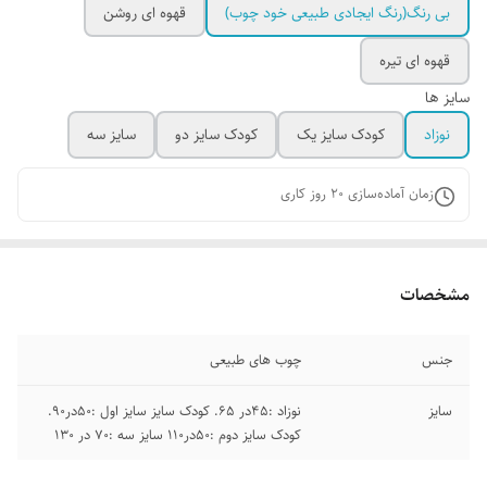
بی رنگ(رنگ ایجادی طبیعی خود چوب)
قهوه ای روشن
قهوه ای تیره
سایز ها
نوزاد
کودک سایز یک
کودک سایز دو
سایز سه
زمان آماده‌سازی
20
روز کاری
مشخصات
جنس
چوب‌ های طبیعی
سایز
نوزاد :۴۵در ۶۵. کودک سایز سایز اول :۵۰در۹۰.
کودک سایز دوم :۵۰در۱۱۰ سایز سه :۷۰ در ۱۳۰