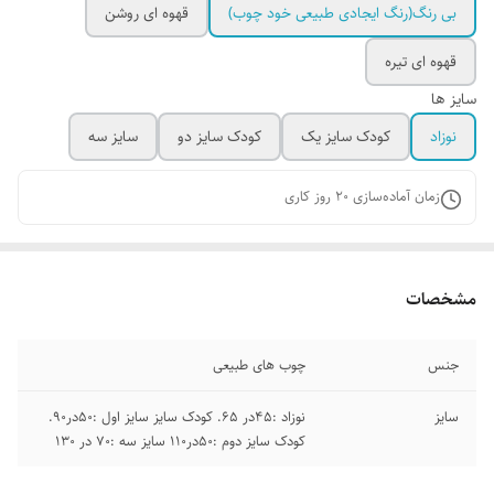
بی رنگ(رنگ ایجادی طبیعی خود چوب)
قهوه ای روشن
قهوه ای تیره
سایز ها
نوزاد
کودک سایز یک
کودک سایز دو
سایز سه
زمان آماده‌سازی
20
روز کاری
مشخصات
جنس
چوب‌ های طبیعی
سایز
نوزاد :۴۵در ۶۵. کودک سایز سایز اول :۵۰در۹۰.
کودک سایز دوم :۵۰در۱۱۰ سایز سه :۷۰ در ۱۳۰