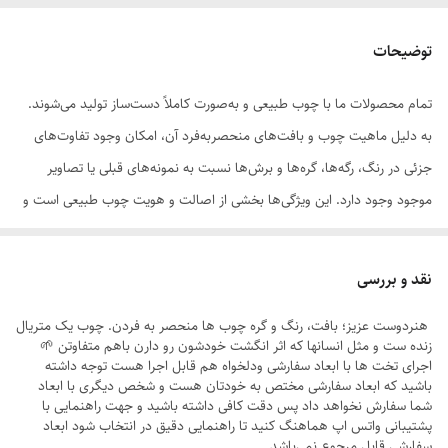
توضیحات
تمام محصولات ما با چوب طبیعی و به‌صورت کاملاً دست‌ساز تولید می‌شوند.
به دلیل ماهیت چوب و بافت‌های منحصر‌به‌فرد آن، امکان وجود تفاوت‌های
جزئی در رنگ، رگه‌ها، گره‌ها و برش‌ها نسبت به نمونه‌های قبلی یا تصاویر
موجود وجود دارد. این ویژگی‌ها بخشی از اصالت و هویت چوب طبیعی است و
به‌عنوان نقص یا ایراد محسوب نمی‌شود.
نقد و بررسی
هنردوست عزیز؛ بافت، رنگ و گره چوب ها منحصر به فردن. چوب یک متریال
زنده ست و مثل انسانها که اثر انگشت خودشون رو دارن باهم متفاوتن 🌱
لطفاً پیش از ثبت سفارش، تصاویر کارگاهی هر محصول را بررسی کنید. ثبت
اجرای تخت ها با ابعاد سفارشی ودلخواه هم قابل اجرا هست توجه داشته
باشید که ابعاد سفارشی مختص به خودتان هست و شخص دیگری با ابعاد
سفارش به‌منزله‌ی پذیرش این موارد و آگاهی از ویژگی‌های طبیعی چوب هست
شما سفارش نخواهد داد پس دقت کافی داشته باشید و جهت راهنمایی با
پشتیبانی واتس اپ هماهنگ‌ کنید تا راهنمایی دقیق در انتخاب شود ابعاد
سفارشی قابل مرجوع نمی‌باشد