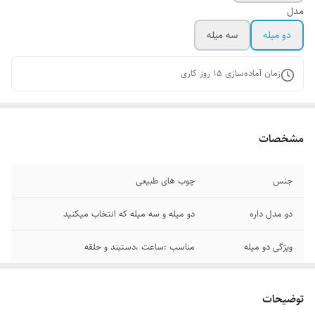
مدل
دو میله
سه میله
زمان آماده‌سازی
15
روز کاری
مشخصات
جنس
چوب های طبیعی
دو مدل داره
دو میله و سه میله که انتخاب میکنید
ویژگی دو میله
مناسب :ساعت ،دستبند و حلقه
ویژگی سه میله
مناسب:ساعت،دستبند ،گردنبند،و حلقه
توضیحات