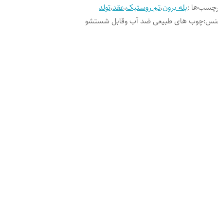
چسب‌ها :
بله برون
،
تم روستیک
،
عقد
،
تولد
نس
:
چوب های طبیعی ضد آب وقابل شستشو