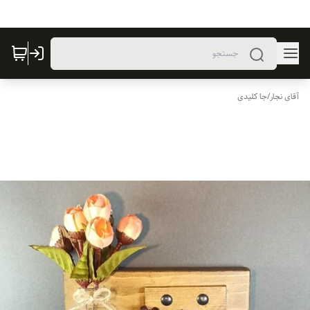
آقای نجار
/
جا کلیدی