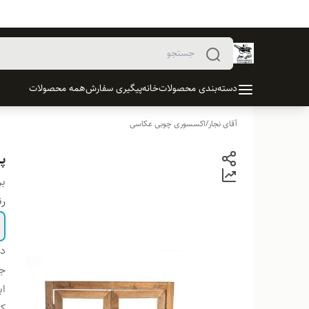
دسته‌بندی محصولات
خانه
پیگیری سفارش
همه محصولات
آقای نجار
/
اکسسوری چوبی عکاسی
پ
بر
ر
دس
ج
اب
کا