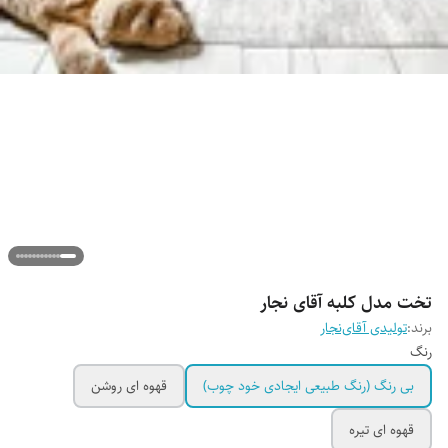
تخت مدل کلبه آقای نجار
برند:
تولیدی آقای‌نجار
رنگ
بی رنگ (رنگ طبیعی ایجادی خود چوب)
قهوه ای روشن
قهوه ای تیره