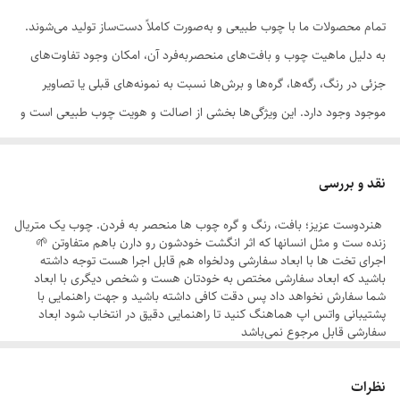
تمام محصولات ما با چوب طبیعی و به‌صورت کاملاً دست‌ساز تولید می‌شوند.
به دلیل ماهیت چوب و بافت‌های منحصر‌به‌فرد آن، امکان وجود تفاوت‌های
جزئی در رنگ، رگه‌ها، گره‌ها و برش‌ها نسبت به نمونه‌های قبلی یا تصاویر
موجود وجود دارد. این ویژگی‌ها بخشی از اصالت و هویت چوب طبیعی است و
به‌عنوان نقص یا ایراد محسوب نمی‌شود.
نقد و بررسی
هنردوست عزیز؛ بافت، رنگ و گره چوب ها منحصر به فردن. چوب یک متریال
زنده ست و مثل انسانها که اثر انگشت خودشون رو دارن باهم متفاوتن 🌱
لطفاً پیش از ثبت سفارش، تصاویر کارگاهی هر محصول را بررسی کنید. ثبت
اجرای تخت ها با ابعاد سفارشی ودلخواه هم قابل اجرا هست توجه داشته
باشید که ابعاد سفارشی مختص به خودتان هست و شخص دیگری با ابعاد
سفارش به‌منزله‌ی پذیرش این موارد و آگاهی از ویژگی‌های طبیعی چوب هست
شما سفارش نخواهد داد پس دقت کافی داشته باشید و جهت راهنمایی با
پشتیبانی واتس اپ هماهنگ‌ کنید تا راهنمایی دقیق در انتخاب شود ابعاد
سفارشی قابل مرجوع نمی‌باشد
تخت ها به صورت مونتاژی ارسال می شوند چون هم درحمل اسیب نبینه هم
هزینه پستی شما کاهش یابد و فقط نیاز به یک چهارسو هست جهت سرهم
کردن
نظرات