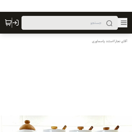
آقای نجار
/
استند پاسماوری