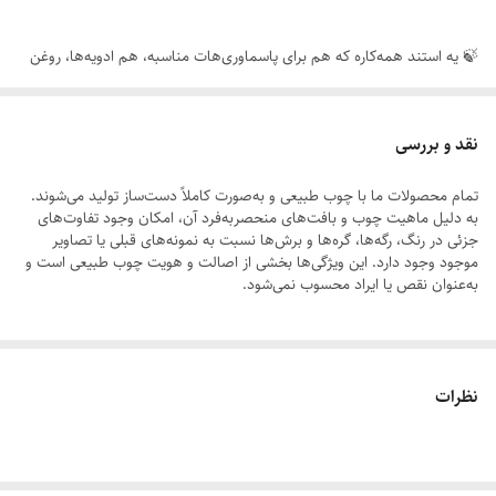
🍃 یه استند همه‌کاره که هم برای پاسماوری‌هات مناسبه، هم ادویه‌ها، روغن
ریز و ماگ، لیوان، لوازم خرده‌ریز آشپزخونه و ... 💯
نقد و بررسی
🌸 خوبیه این استند اینه که تقسیم‌کننده‌های وسط استند متحرکه و هر طور که
تمام محصولات ما با چوب طبیعی و به‌صورت کاملاً دست‌ساز تولید می‌شوند.
بخوای می‌تونی چیدمانش کنی (۳ اسلاید آخر رو ببین متوجه می‌شی 😉).
به دلیل ماهیت چوب و بافت‌های منحصر‌به‌فرد آن، امکان وجود تفاوت‌های
جزئی در رنگ، رگه‌ها، گره‌ها و برش‌ها نسبت به نمونه‌های قبلی یا تصاویر
موجود وجود دارد. این ویژگی‌ها بخشی از اصالت و هویت چوب طبیعی است و
🌸 ابعاد استند: ۴۵ در ۴۵
به‌عنوان نقص یا ایراد محسوب نمی‌شود.
لطفاً پیش از ثبت سفارش، تصاویر کارگاهی هر محصول را بررسی کنید. ثبت
نظرات
سفارش به‌منزله‌ی پذیرش این موارد و آگاهی از ویژگی‌های طبیعی چوب هست