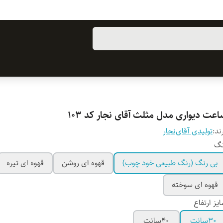
عت دیواری مدل مثلث آقای نجار کد ۱۰۳
ند:
تولیدی آقای‌نجار
نگ
بی رنگ (رنگ طبیعی خود چوب)
قهوه ای روشن
قهوه ای تیره
قهوه ای سوخته
یز ارتفاع
۳۰سانت
۴۰سانت