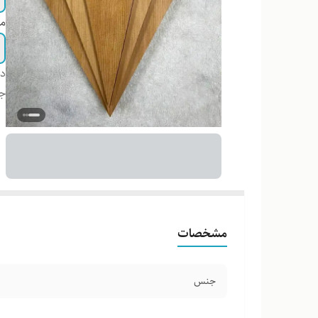
مو
دس
ج
مشخصات
جنس