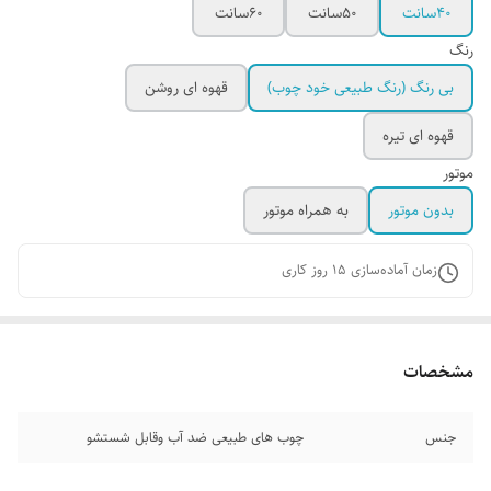
۴۰سانت
۵۰سانت
۶۰سانت
رنگ
بی رنگ (رنگ طبیعی خود چوب)
قهوه ای روشن
قهوه ای تیره
موتور
بدون موتور
به همراه موتور
زمان آماده‌سازی
15
روز کاری
مشخصات
جنس
چوب های طبیعی ضد آب وقابل شستشو