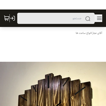
آقای نجار
/
انواع ساعت ها