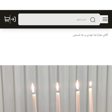
آقای نجار
/
جا عودی و جا شمعی