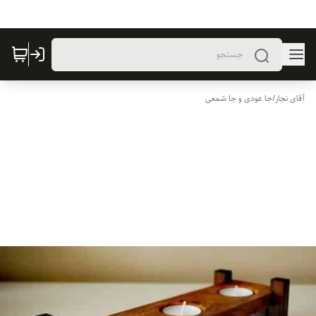
آقای نجار
/
جا عودی و جا شمعی