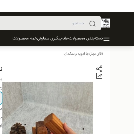
دسته‌بندی محصولات
خانه
پیگیری سفارش
همه محصولات
آقای نجار
/
جا ادویه و نمکدان
نم
بر
ر
دس
ج
اب