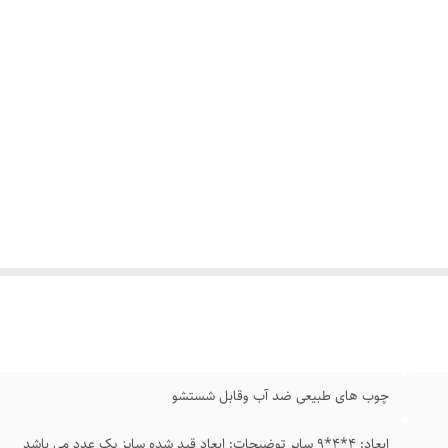
چوب‌ های طبیعی ضد آب وقابل شستشو
ابعاد: 4*4*9 سایر توضیحات: ابعاد قید شده سایز یک عدد می باشد