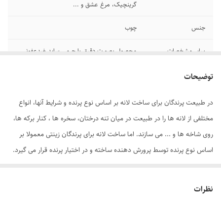
گرینچیک، مرغ عشق و ...
جنس
چوب
سایر مشخصات
محصول بصورت دقیق با جرمی ساید ضدعفونی
محصول
شده است و از هر گونه میکروب و ویروس قابل
انتقال به پرندگان پاک شده است. شما با اطمینان
توضیحات
می توانید از این محصول استفاده نمایید
در طبیعت پرندگان برای ساخت لانه بر اساس نوع پرنده و شرایط آنها، انواع
مختلفی از لانه ها را در طبیعت در میان تنه درختان، سخره ها ، کنار برکه ها،
روی شاخه ها و ... می سازند. اما ساخت لانه برای پرندگان زینتی معمولا بر
اساس نوع پرنده توسط پرورش دهنده ساخته و در اختیار پرنده قرار می گیرد.
با این وجود فرایند آماده سازی لانه همیشه توسط خود پرنده با امکانات موجود
در قفس انجام می پذیرد و باید گفت این عمل هر چند ساده، اما شرایط لانه
نظرات
سازی طبیعت را شبیه سازی می نماید.