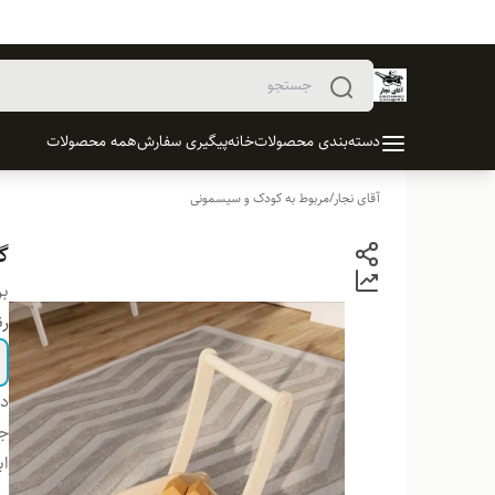
دسته‌بندی محصولات
خانه
پیگیری سفارش
همه محصولات
آقای نجار
/
مربوط به کودک و سیسمونی
گا
بر
ر
دس
ج
اب