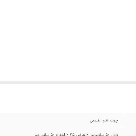
چوب های طبیعی
طول ۵۰ سانتیمتر × عرض ۳۵ × ارتفاع ۵۰ سانتی‌متر