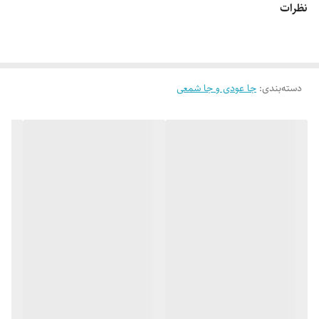
نظرات
سفارش به‌منزله‌ی پذیرش این موارد و آگاهی از ویژگی‌های طبیعی چوب هست
جذاب برای علاقمندان به کار و هنر دست نیز باشد. در این فروشگاه شما
میتوانید مدل های مختلفی از مجسمه ها و المانهای چوبی زیبا را برای منزل یا
محیط کار خود انتخاب نمایید. بدیهی ست که بافت هیچ دو قطعه ای از یک
چوب مانند دیگری نخواهد بود
دسته‌بندی
:
جا عودی و جا شمعی