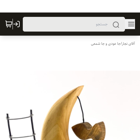
آقای نجار
/
جا عودی و جا شمعی