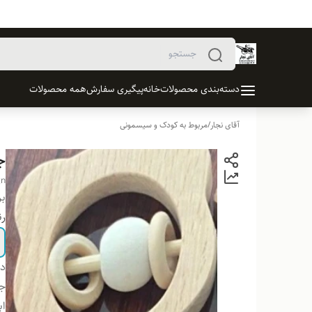
دسته‌بندی محصولات
خانه
پیگیری سفارش
همه محصولات
آقای نجار
/
مربوط به کودک و سیسمونی
ج
gn
بر
رن
دس
ج
اب