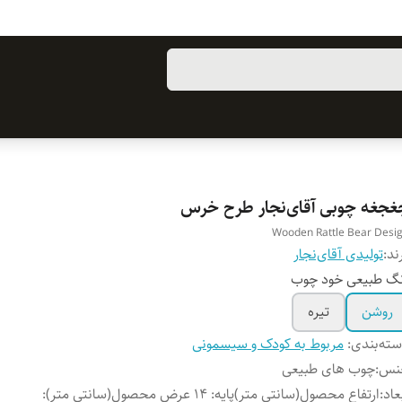
غجغه چوبی آقای‌نجار طرح خرس
Wooden Rattle Bear Desi
ند:
تولیدی آقای‌نجار
گ طبیعی خود چوب
روشن
تیره
ته‌بندی
:
مربوط به کودک و سیسمونی
نس
:
چوب های طبیعی
عاد
:
ارتفاع محصول(سانتی متر)پایه: 14 عرض محصول(سانتی متر):