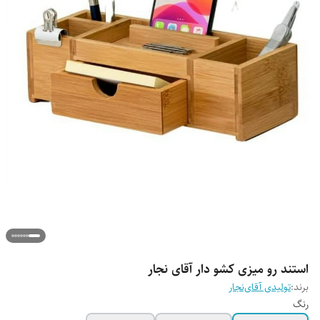
استند رو میزی کشو دار آقای نجار
برند:
تولیدی آقای‌نجار
رنگ