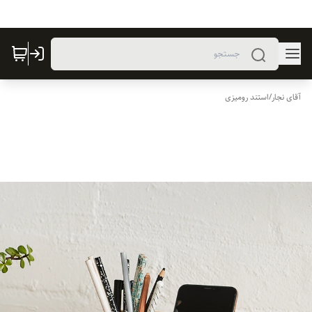
آقای نجار
/
استند رومیزی