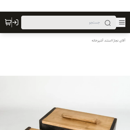
آقای نجار
/
استند آشپزخانه