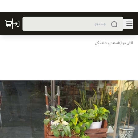
آقای نجار
/
استند و شلف گل