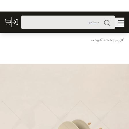
آقای نجار
/
استند آشپزخانه