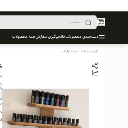
دسته‌بندی محصولات
خانه
پیگیری سفارش
همه محصولات
آقای نجار
/
استند لوازم آرایشی
ش
بر
ر
دس
ج
اب