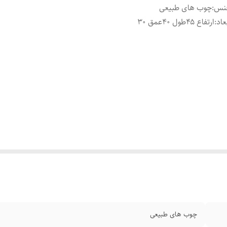
نس
:
چوب های طبیعی
عاد
:
ارتفاع ۴۵طول ۴۰عمق ۳۰
چوب های طبیعی