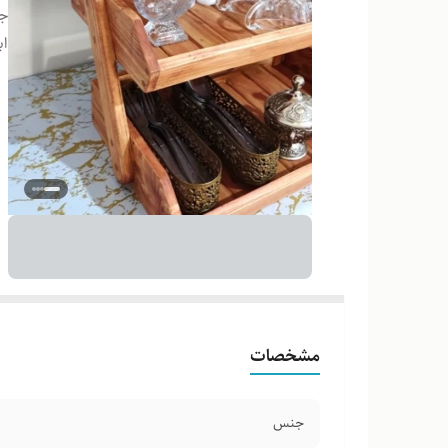
ج
اب
مشخصات
جنس