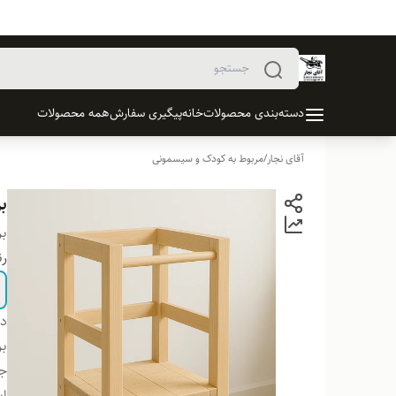
دسته‌بندی محصولات
خانه
پیگیری سفارش
همه محصولات
آقای نجار
/
مربوط به کودک و سیسمونی
بر
بر
ر
دس
بر
ج
اب