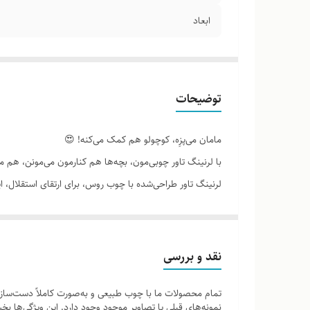
ابعاد
توضیحات
مامان می‌پزِه، کوچولو هم کمک می‌کنه! 😍
با لرنینگ تاور چوبی‌مون، بچه‌ها هم کنارمون می‌مونن، هم 
یادگیری کنار خانواده.
وقتی آشپزی می‌کنی و یه کوچولوی کوتاه قد می‌خواد "سرک 
لرنینگ تاور رو بیار وسط تا هم قد شه با زندگی 😄
نقد و بررسی
برای ایستادن روی قله‌ی تجربه!
تمام محصولات ما با چوب طبیعی و به‌صورت کاملاً دست‌ساز ت
یه پایه‌ای واسه کنجکاوی 👣
نمونه‌های قبلی یا تصاویر موجود وجود دارد. این ویژگی‌ها