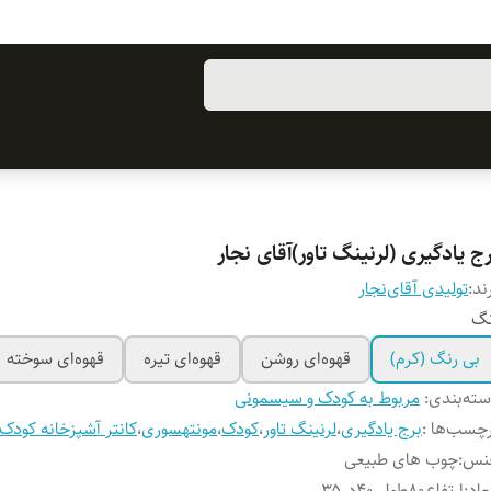
ج یادگیری (لرنینگ تاور)آقای نجار
ند:
تولیدی آقای‌نجار
نگ
بی رنگ (کرم)
قهوه‌ای روشن
قهوه‌ای تیره
قهوه‌ای سوخته
ته‌بندی
:
مربوط به کودک و سیسمونی
چسب‌ها :
برج یادگیری
،
لرنینگ تاور
،
کودک
،
مونتهسوری
،
کانتر آشپزخانه کودک
نس
:
چوب‌ های طبیعی
عاد
:
ارتفاع۸۰طول ۴۰در۳۵