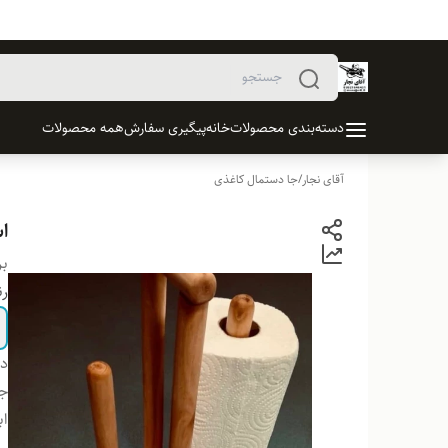
دسته‌بندی محصولات
خانه
پیگیری سفارش
همه محصولات
آقای نجار
/
جا دستمال کاغذی
ا
بر
ر
دس
ج
اب