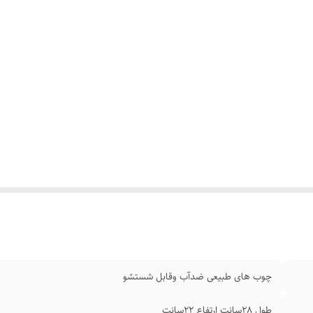
چوب های طبیعی ضدآب وقابل شستشو
طول 28سانت ارتفاع 22سانت