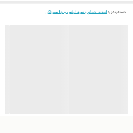
لطفاً پیش از ثبت سفارش، تصاویر کارگاهی هر محصول را بررسی کنید. ثبت
دسته‌بندی
:
استند حمام و سبد لباس و جا مسواکی
سفارش به‌منزله‌ی پذیرش این موارد و آگاهی از ویژگی‌های طبیعی چوب هست