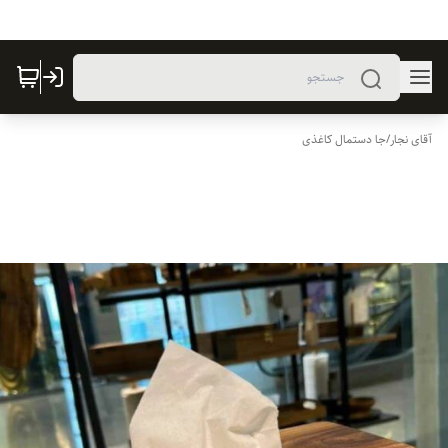
آقای نجار
/
جا دستمال کاغذی