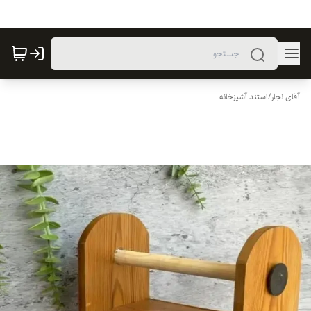
آقای نجار
/
استند آشپزخانه