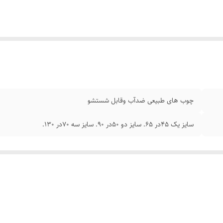
چوب های طبیعی ضدآب وقابل شستشو
سایز یک ۴۵در ۶۵. سایز دو ۵۰در ۹۰. سایز سه ۷۰در ۱۳۰.