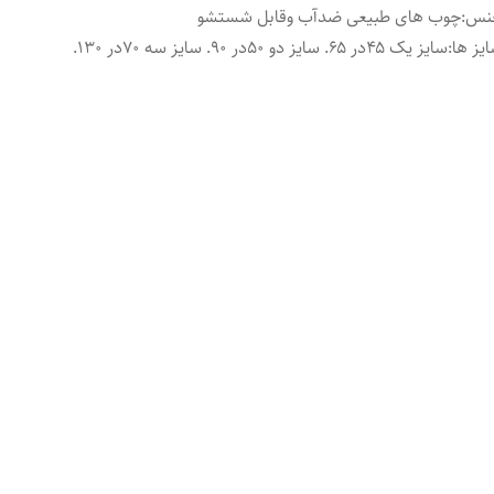
نس
:
چوب های طبیعی ضدآب وقابل شستشو
یز ها
:
سایز یک ۴۵در ۶۵. سایز دو ۵۰در ۹۰. سایز سه ۷۰در ۱۳۰.