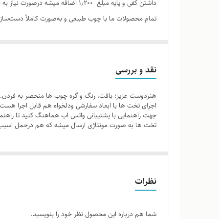
داشتن کفی و پایه مبلغ ۱٫۲۰۰ اضافه میشه درصورت نیاز به داشتن پایه و کفی به پشتیبانی اعلام نمایید
تمام محصولات ما با چوب طبیعی و به‌صورت کاملاً دست‌ساز 
رنگ، رگه‌ها، گره‌ها و برش‌ها نسبت به نمونه‌های قبلی یا 
که دریافت می‌کنید خاص خود شماست و هیچ نمونه دیگری دق
نقد و بررسی
هنردوست عزیز؛ بافت، رنگ و گره چوب ها منحصر به فردن. 
اجرای تخت ها با ابعاد سفارشی ودلخواه هم قابل اجرا هس
لطفاً پیش از ثبت سفارش، تصاویر کارگاهی هر محصول را برر
جهت راهنمایی با پشتیبانی واتس اپ هماهنگ‌ کنید تا راهنم
تخت ها به صورت مونتاژی ارسال میشه که هم درحمل اسیب
نظرات
شما هم درباره این محصول نظر خود را بنویسید.