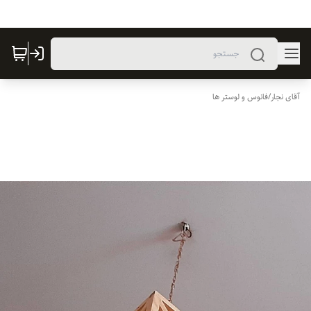
آقای نجار
/
فانوس و لوستر ها