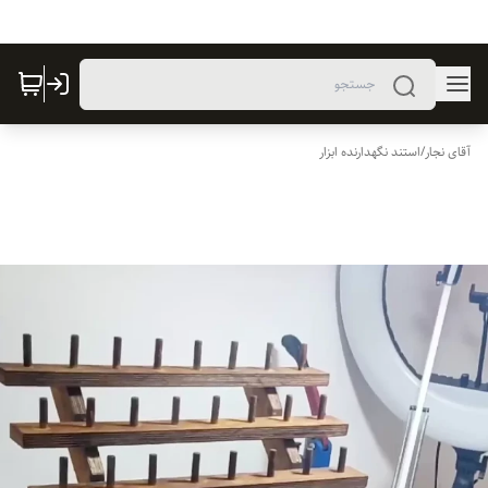
آقای نجار
/
استند نگهدارنده ابزار