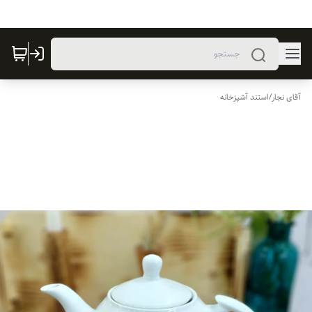
آقای نجار
/
استند آشپزخانه