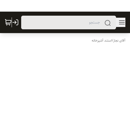
آقای نجار
/
استند آشپزخانه