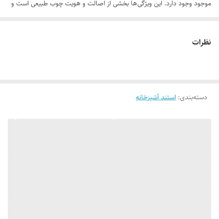
موجود وجود دارد. این ویژگی‌ها بخشی از اصالت و هویت چوب طبیعی است و
به‌عنوان نقص یا ایراد محسوب نمی‌شود.
نظرات
لطفاً پیش از ثبت سفارش، تصاویر کارگاهی هر محصول را بررسی کنید. ثبت
دسته‌بندی
:
استند آشپزخانه
سفارش به‌منزله‌ی پذیرش این موارد و آگاهی از ویژگی‌های طبیعی چوب هست