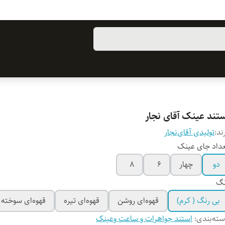
ستند عینک آقای نجار
ند:
تولیدی آقای‌نجار
داد جای عینک
دو
چهار
۶
۸
نگ
بی رنگ ( کرم)
قهوه‌ای روشن
قهوه‌ای تیره
قهوه‌ای سوخته
ته‌بندی
:
استند جواهرات و ساعت وعینک