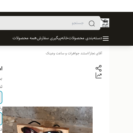
دسته‌بندی محصولات
خانه
پیگیری سفارش
همه محصولات
آقای نجار
/
استند جواهرات و ساعت وعینک
ا
بر
تع
ر
دس