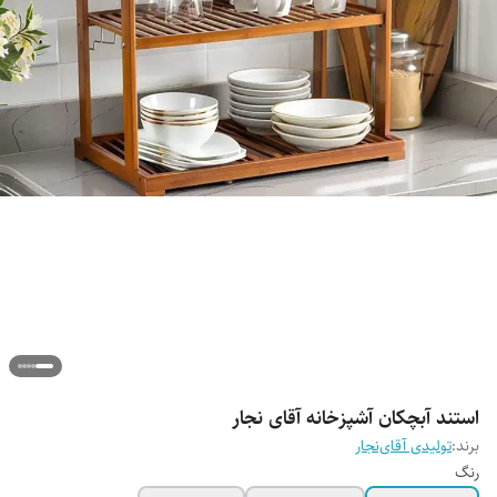
استند آبچکان آشپزخانه آقای نجار
برند:
تولیدی آقای‌نجار
رنگ