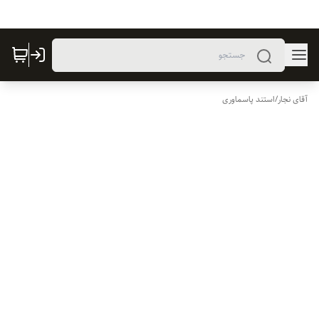
آقای نجار
/
استند پاسماوری