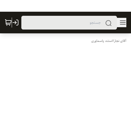
آقای نجار
/
استند پاسماوری