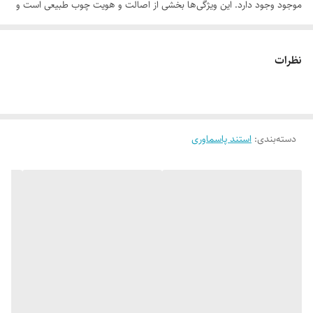
موجود وجود دارد. این ویژگی‌ها بخشی از اصالت و هویت چوب طبیعی است و
به‌عنوان نقص یا ایراد محسوب نمی‌شود.
نظرات
لطفاً پیش از ثبت سفارش، تصاویر کارگاهی هر محصول را بررسی کنید. ثبت
دسته‌بندی
:
استند پاسماوری
سفارش به‌منزله‌ی پذیرش این موارد و آگاهی از ویژگی‌های طبیعی چوبمشتری
گرامی سفارش شما درحال پردازش هست جهت نهایی شدن سفارش مبلغ
۸۷۰واریز نمایید
شماره کارت 5859831161764757
به نام سجاد خیری هست