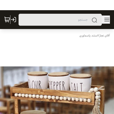
آقای نجار
/
استند پاسماوری