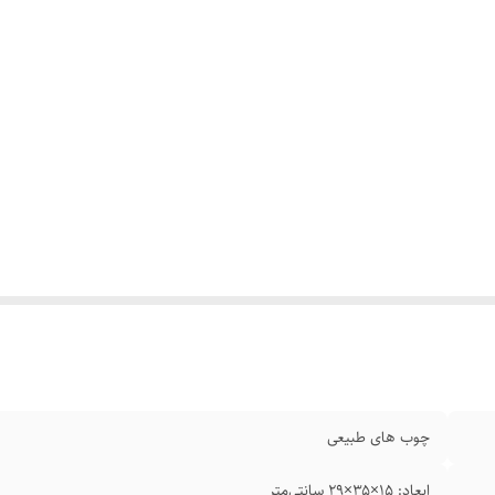
چوب های طبیعی
ابعاد: ۱۵×۳۵×۲۹ سانتی‌متر