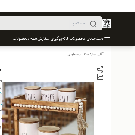
دسته‌بندی محصولات
خانه
پیگیری سفارش
همه محصولات
آقای نجار
/
استند پاسماوری
ا
بر
ر
دس
ج
اب